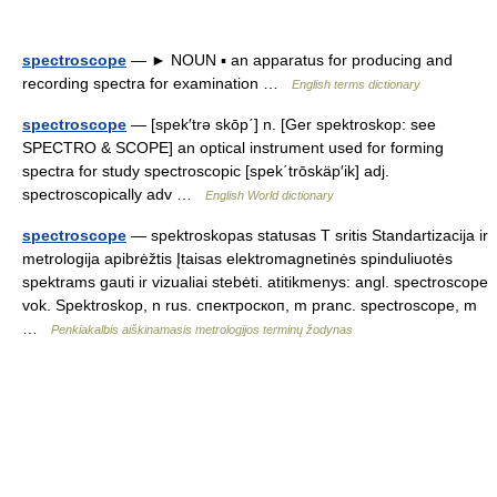
spectroscope
— ► NOUN ▪ an apparatus for producing and
recording spectra for examination …
English terms dictionary
spectroscope
— [spek′trə skōp΄] n. [Ger spektroskop: see
SPECTRO & SCOPE] an optical instrument used for forming
spectra for study spectroscopic [spek΄trōskäp′ik] adj.
spectroscopically adv …
English World dictionary
spectroscope
— spektroskopas statusas T sritis Standartizacija ir
metrologija apibrėžtis Įtaisas elektromagnetinės spinduliuotės
spektrams gauti ir vizualiai stebėti. atitikmenys: angl. spectroscope
vok. Spektroskop, n rus. спектроскоп, m pranc. spectroscope, m
…
Penkiakalbis aiškinamasis metrologijos terminų žodynas