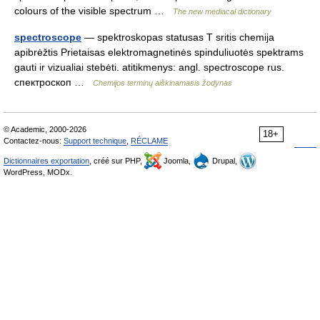
colours of the visible spectrum …
The new mediacal dictionary
spectroscope
— spektroskopas statusas T sritis chemija
apibrėžtis Prietaisas elektromagnetinės spinduliuotės spektrams
gauti ir vizualiai stebėti. atitikmenys: angl. spectroscope rus.
спектроскоп …
Chemijos terminų aiškinamasis žodynas
© Academic, 2000-2026
18+
Contactez-nous:
Support technique
,
RÉCLAME
Dictionnaires exportation
, créé sur PHP,
Joomla,
Drupal,
WordPress, MODx.