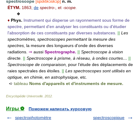
spectroscope
[spɛktʀɔskɔp]
n. m.
ÉTYM.
1863;
de
spectro-,
et
-scope.
❖
♦
Phys.
Instrument qui disperse un rayonnement sous forme de
spectre, permettant d'en analyser les constituants ou d'étudier
l'absorption de ces constituants par diverses substances.
||
Les
spectromètres, spectroscopes permettant la mesure des
spectres,
la mesure des longueurs d'onde des diverses
radiations.
⇒
aussi
Spectrographe.
||
Spectroscope à vision
directe.
||
Spectroscope à prisme, à réseau, à ondes courtes…
||
Spectroscope de comparaison,
pour l'étude des déplacements de
raies spectrales des étoiles.
||
Les spectroscopes sont utilisés en
optique, en chimie, en astrophysique,
etc.
➪
tableau
Noms d'appareils et d'instruments de mesure.
Encyclopédie Universelle
.
2012
.
Игры ⚽
Поможем написать курсовую
spectrophotomètre
spectroscopique