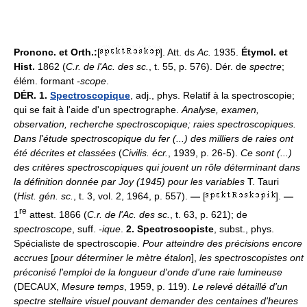
Prononc. et Orth.:
[
]. Att. ds
Ac.
1935.
Étymol. et
Hist.
1862 (
C.r. de l'Ac. des sc.
, t. 55, p. 576). Dér. de
spectre
;
élém. formant
-scope
.
DÉR.
1.
Spectroscopique
, adj., phys. Relatif à la spectroscopie;
qui se fait à l'aide d'un spectrographe.
Analyse, examen,
observation, recherche spectroscopique; raies spectroscopiques.
Dans l'étude spectroscopique du fer (...) des milliers de raies ont
été décrites et classées
(
Civilis. écr.
, 1939, p. 26-5).
Ce sont (...)
des critères spectroscopiques qui jouent un rôle déterminant dans
la définition donnée par Joy (1945) pour les variables
T. Tauri
(
Hist. gén. sc.
, t. 3, vol. 2, 1964, p. 557).
—
[
].
—
re
1
attest. 1866 (
C.r. de l'Ac. des sc.
, t. 63, p. 621); de
spectroscope
, suff.
-ique
.
2.
Spectroscopiste
, subst., phys.
Spécialiste de spectroscopie.
Pour atteindre des précisions encore
accrues
[
pour déterminer le mètre étalon
],
les spectroscopistes ont
préconisé l'emploi de la longueur d'onde d'une raie lumineuse
(DECAUX,
Mesure temps
, 1959, p. 119).
Le relevé détaillé d'un
spectre stellaire visuel pouvant demander des centaines d'heures