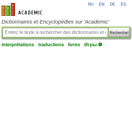
RU
EN
DE
ES
fr-academic.com
Dictionnaires et Encyclopédies sur 'Academic'
Recherche!
interprétations
traductions
livres
Игры ⚽