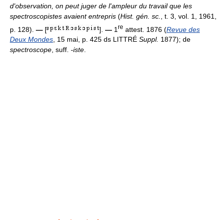
d'observation, on peut juger de l'ampleur du travail que les
spectroscopistes avaient entrepris
(
Hist. gén. sc.
, t. 3, vol. 1, 1961,
re
p. 128).
—
[
].
—
1
attest. 1876 (
Revue des
Deux Mondes
, 15 mai, p. 425 ds LITTRÉ
Suppl.
1877); de
spectroscope
, suff.
-iste
.